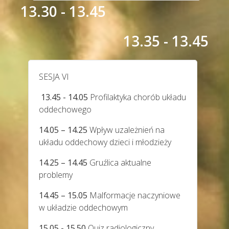
13.30 - 13.45
13.35 - 13.45
SESJA VI
13.45 - 14.05
Profilaktyka chorób układu
oddechowego
14.05 – 14.25
Wpływ uzależnień na
układu oddechowy dzieci i młodzieży
14.25 – 14.45
Gruźlica aktualne
problemy
14.45 – 15.05
Malformacje naczyniowe
w układzie oddechowym
15.05 - 15.50
Quiz radiologiczny