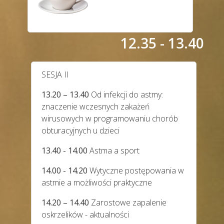
12.35 - 13.40
SESJA II
13.20 – 13.40
Od infekcji do astmy:
znaczenie wczesnych zakażeń
wirusowych w programowaniu chorób
obturacyjnych u dzieci
13.40 - 14.00
Astma a sport
14.00 - 14.20
Wytyczne postępowania w
astmie a możliwości praktyczne
14.20 – 14.40
Zarostowe zapalenie
oskrzelików - aktualności